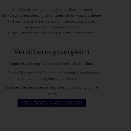
Unfallversicherung: Am besten mit Zeckenklausel
Risikolebensversicherung: Unentbehrlich für Hauptverdiener
Mietkautionsversicherung schont das Umzugsbudget
Bumpertest für neue Automodelle
Private Haftpflichtversicherung schützt Freizeitsportler
Versicherungs­vergleich
Komfortabel vergleichen und direkt abschließen.
Auf einen Blick erhalten Sie eine umfassende Übersicht der
verschiedenen Angebote und Konditionen.
So finden Sie die passende Versicherung für sich und Ihre
Familie.
VERGLEICHEN & ABSCHLIESSEN