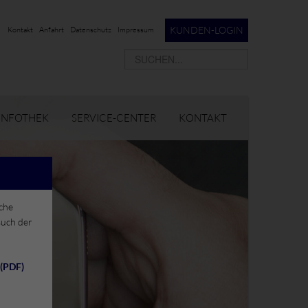
KUNDEN-LOGIN
Kontakt
Anfahrt
Datenschutz
Impressum
INFOTHEK
SERVICE-CENTER
KONTAKT
iche
uch der
 (PDF)