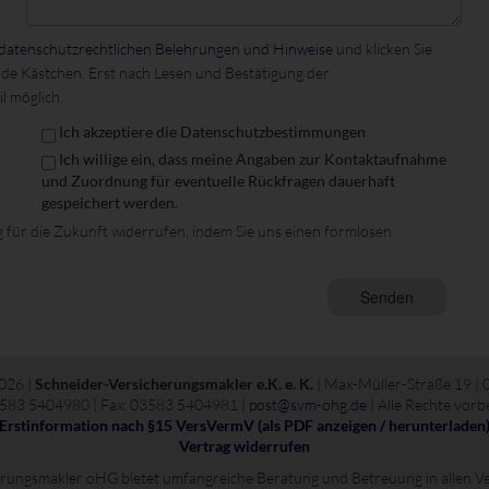
datenschutzrechtlichen Belehrungen und Hinweise
und klicken Sie
de Kästchen. Erst nach Lesen und Bestätigung der
l möglich.
Ich akzeptiere die Datenschutzbestimmungen
Ich willige ein, dass meine Angaben zur Kontaktaufnahme
und Zuordnung für eventuelle Rückfragen dauerhaft
gespeichert werden.
g für die Zukunft widerrufen, indem Sie uns einen formlosen
026 |
Schneider-Versicherungsmakler e.K. e. K.
| Max-Müller-Straße 19 | 
03583 5404980 | Fax: 03583 5404981 |
post@svm-ohg.de
| Alle Rechte vorb
Erstinformation nach §15 VersVermV (als PDF anzeigen / herunterladen
Vertrag widerrufen
rungsmakler oHG bietet umfangreiche Beratung und Betreuung in allen V