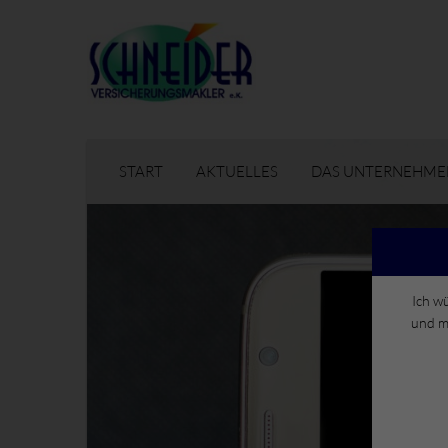
START
AKTUELLES
DAS UNTERNEHME
Ich w
und m