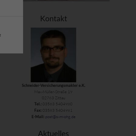
Kontakt
t
Schneider-Versicherungsmakler e.K.
Max-Müller-Straße 19
02763 Zittau
03583 5404980
Tel.:
03583 5404981
Fax:
post@svm-ohg.de
E-Mail:
Aktuelles