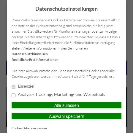
Datenschutzeinstellungen
Diese Website verwendet Cookies. Dazu zählen Cookies, die essentiell für
den Betrieb der Website notwendig sind, sowie solche, die lediglich zu
anonymen Statistikzwecken, für Komforteinstellungen oder zur Anzeige
personalisierter Inhalte genutzt werden. Bitte beachten Sie, dass auf Basis
KUNDEN-LOGIN
Kontakt
Anfahrt
Datenschutz
Impressum
Ihrer Einstellungen evtl. nicht mehr alle Funktionalitäten zur Verfügung
stehen. Weitere Informationen finden Sie in unseren
Datenschutzhinweisen
.
Rechtliche Erstinformationen
MAIN MENU
Mit Ihrer Auswahl entscheiden Sie ob nur essentielle Cookies oder alle
Cookies zugelassen werden. Ihre Auswahl wird für 7 Tage gespeichert.
Essenziell
Analyse-, Tracking-, Marketing- und Werbetools
Alle zulassen
Auswahl speichern
Cookie-Details
Impressum