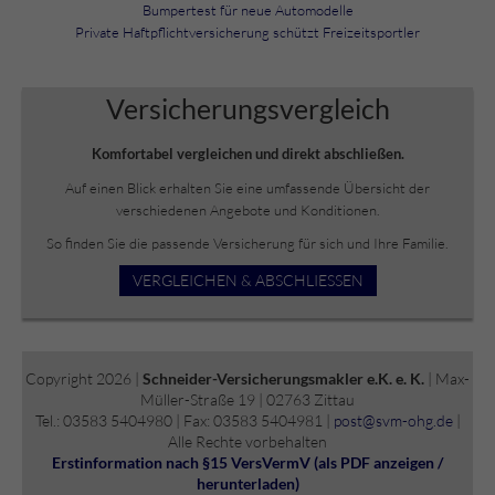
Bumpertest für neue Automodelle
Private Haftpflichtversicherung schützt Freizeitsportler
Versicherungs­vergleich
Komfortabel vergleichen und direkt abschließen.
Auf einen Blick erhalten Sie eine umfassende Übersicht der
verschiedenen Angebote und Konditionen.
So finden Sie die passende Versicherung für sich und Ihre Familie.
VERGLEICHEN & ABSCHLIESSEN
Copyright 2026 |
Schneider-Versicherungsmakler e.K. e. K.
| Max-
Müller-Straße 19 | 02763 Zittau
Tel.: 03583 5404980 | Fax: 03583 5404981 |
post@svm-ohg.de
|
Alle Rechte vorbehalten
Erstinformation nach §15 VersVermV (als PDF anzeigen /
herunterladen)