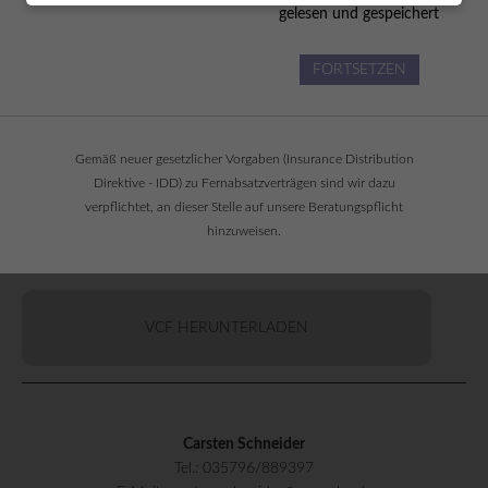
gelesen und gespeichert
FORTSETZEN
Gemäß neuer gesetzlicher Vorgaben (Insurance Distribution
Direktive - IDD) zu Fernabsatzverträgen sind wir dazu
Carsten Schneider
verpflichtet, an dieser Stelle auf unsere Beratungspflicht
Tel.:
035841 35282
hinzuweisen.
Fax:
035841 38303
E-Mail:
carsten.schneider@svm-ohg.de
VCF HERUNTERLADEN
Carsten Schneider
Tel.:
035796/889397