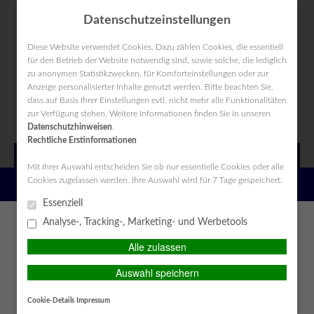
Datenschutzeinstellungen
Diese Website verwendet Cookies. Dazu zählen Cookies, die essentiell
für den Betrieb der Website notwendig sind, sowie solche, die lediglich
zu anonymen Statistikzwecken, für Komforteinstellungen oder zur
Anzeige personalisierter Inhalte genutzt werden. Bitte beachten Sie,
KUNDEN-LOGIN
Kontakt
Anfahrt
Datenschutz
Impressum
dass auf Basis Ihrer Einstellungen evtl. nicht mehr alle Funktionalitäten
zur Verfügung stehen. Weitere Informationen finden Sie in unseren
Datenschutzhinweisen
.
Rechtliche Erstinformationen
MAIN MENU
Mit Ihrer Auswahl entscheiden Sie ob nur essentielle Cookies oder alle
Cookies zugelassen werden. Ihre Auswahl wird für 7 Tage gespeichert.
PERSÖNLICHE BERATUNG GEWÜNSCHT?
Essenziell
Ihre Ansprechpartner
Ich wünsche eine persönliche
Ich verzichte auf eine
Analyse-, Tracking-, Marketing- und Werbetools
Beratung und möchte
persönliche Beratung und
Alle zulassen
Kontakt mit einem Berater
möchte mit dem Besuch der
Sprechen Sie mit uns, wenn Sie Interesse an einer unabhängigen
aufnehmen.
Seite fortfahren.
Beratung haben.
Wir sind gerne für Sie da.
Auswahl speichern
Telefonisch oder per E-Mail können Sie uns wie folgt erreichen:
Ich habe die
BERATEN LASSEN
Cookie-Details
Impressum
Erstinformation (PDF)